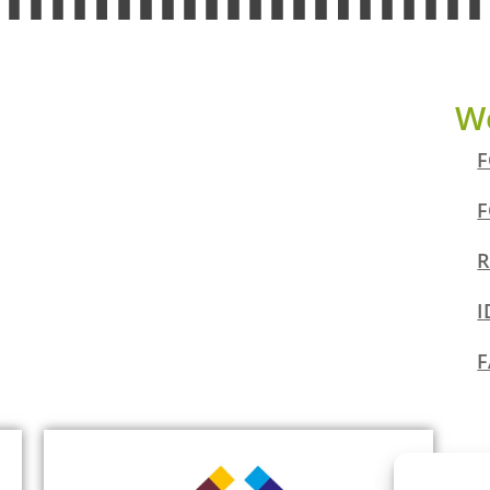
We
F
F
R
I
F